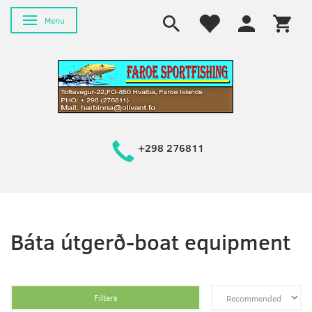
Toggle navigation
Menu
+298 276811
Báta útgerð-boat equipment
Filters