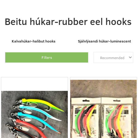
Beitu húkar-rubber eel hooks
Kalvahúkar-halibut hooks
Sjálvlýsandi húkar-luminescent
Filters