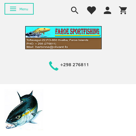
Toggle navigation
Menu
+298 276811