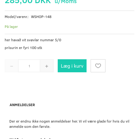
u/Moms
Model/varenr.:
WSHOP-148
På lager
her havað vit svøvlar nummar 5/0
prísurin er fyri 100 stk
Læg i kurv
ANMELDELSER
Der er endnu ikke nogen anmeldelser her. Vi vil være glade for hvis du vil
anmelde som den første.