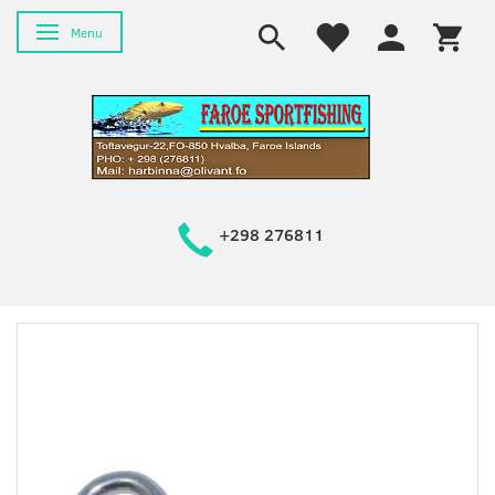
Skifte navigation
Menu
+298 276811