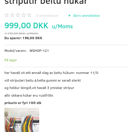
stríputir beitu húkar
0
anmeldelser
Skriv anmeldelse
999,00 DKK
u/Moms
1.195,00 DKK
u/Moms
Du sparer:
196,00 DKK
Model/varenr.:
WSHOP-121
På lager
her havað vit eitt annað slag av beitu húkum- nummar 11/0
við stríputari beitu á,hetta gummi er serað sterkt
og heldur leingið,vit havað 3 ymiskar strípur
allir okkara húkar eru rustfríðir.
prísurin er fyri 100 stk