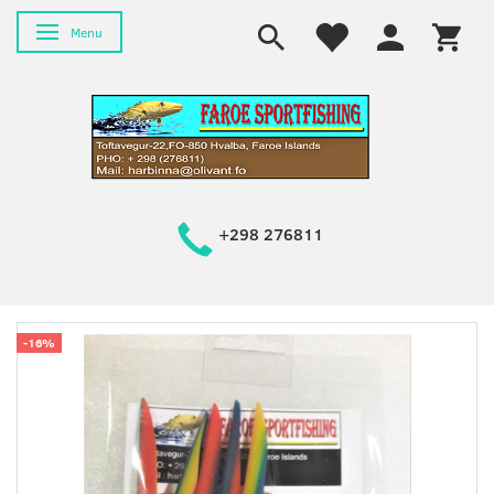
Skifte navigation
Menu
+298 276811
-16%