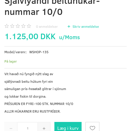
Sjálvlýandi beituhúkar-
nummar 10/0
0
anmeldelser
Skriv anmeldelse
1.125,00 DKK
u/Moms
Model/varenr.:
WSHOP-135
På lager
Vit havað nú fyngið nýtt slag av
sjállýsnadi beitu húkum fyri ein
sámuligan prís-heaatað glitrar í sjónum
og lokkar fiskin til dorgina.
PRÍSURIN ER FYRI-100 STK. NUMMAR 10/0
ALLIR HÚKARNIR ERU RUSTFRÍÐIR.
Læg i kurv