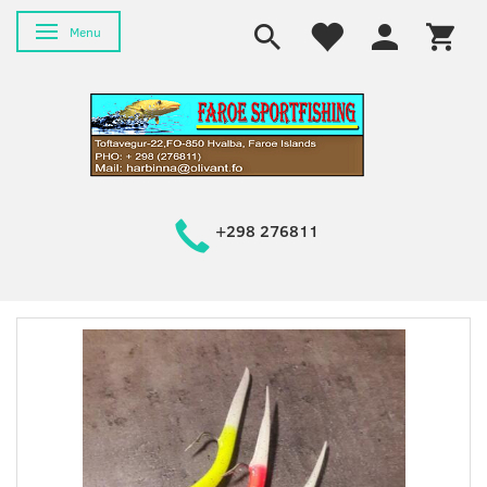
Skifte navigation
Menu
+298 276811