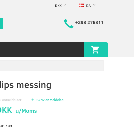
DKK
DA
+298 276811
klips messing
0
anmeldelser
Skriv anmeldelse
DKK
u/Moms
OP-109