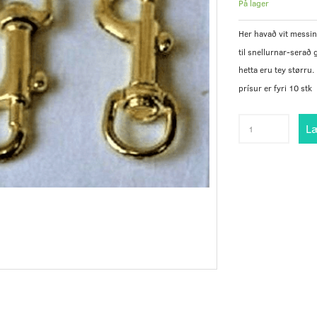
På lager
Her havað vit messin
til snellurnar-serað 
hetta eru tey størru.
prísur er fyri 10 stk
Læ