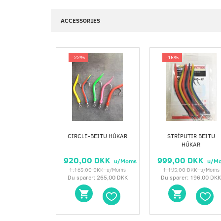
ACCESSORIES
-22%
-16%
CIRCLE-BEITU HÚKAR
STRÍPUTIR BEITU
HÚKAR
920,00 DKK
999,00 DKK
u/Moms
u/M
1.185,00 DKK
u/Moms
1.195,00 DKK
u/Moms
Du sparer:
265,00 DKK
Du sparer:
196,00 DK