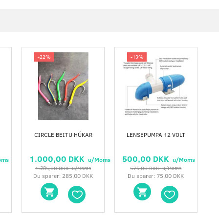
-22%
-13%
CIRCLE BEITU HÚKAR
LENSEPUMPA 12 VOLT
1.000,00 DKK
500,00 DKK
oms
u/Moms
u/Moms
1.285,00 DKK
u/Moms
575,00 DKK
u/Moms
K
Du sparer:
285,00 DKK
Du sparer:
75,00 DKK