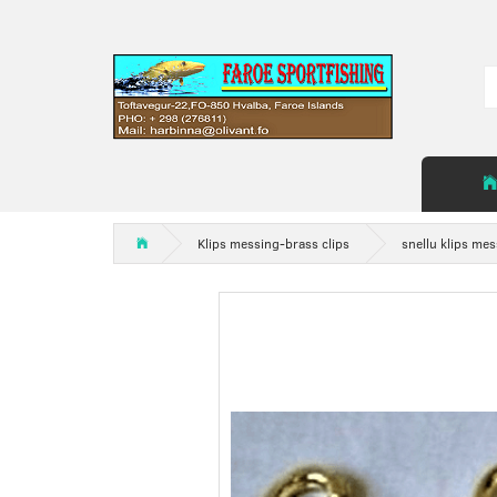
Klips messing-brass clips
snellu klips me