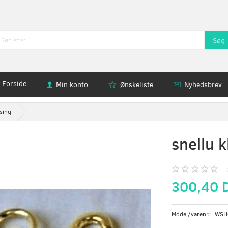
Søg
Forside
Min konto
Ønskeliste
Nyhedsbrev
ssing
snellu 
300,40 
Model/varenr.:
WSH