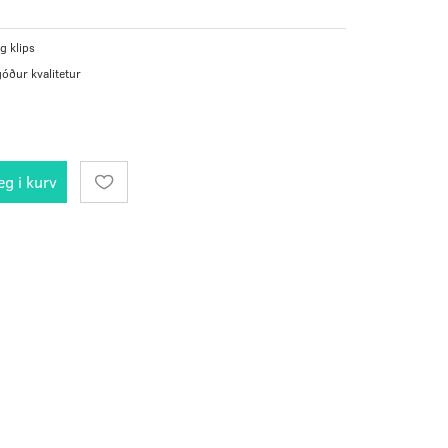
g klips
góður kvalitetur
g i kurv