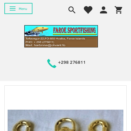
Skifte navigation
Menu
+298 276811