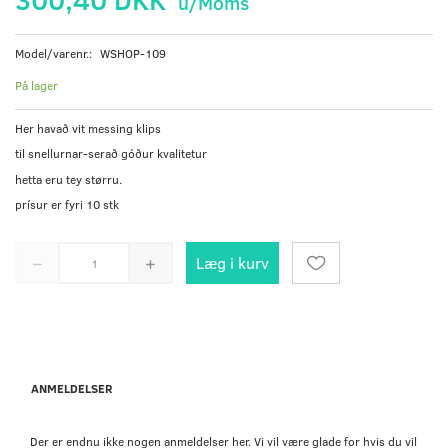
u/Moms
Model/varenr.:
WSHOP-109
På lager
Her havað vit messing klips
til snellurnar-serað góður kvalitetur
hetta eru tey størru.
prísur er fyri 10 stk
Læg i kurv
ANMELDELSER
Der er endnu ikke nogen anmeldelser her. Vi vil være glade for hvis du vil