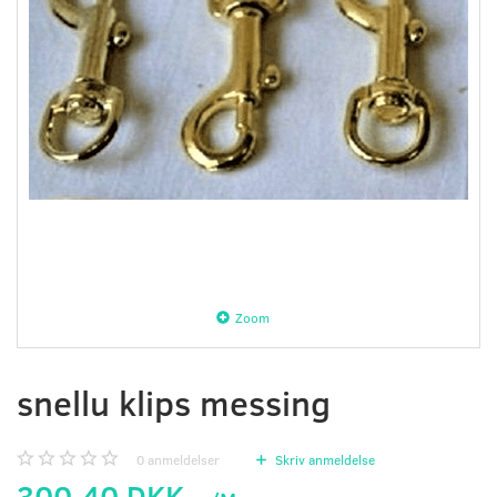
Zoom
snellu klips messing
0
anmeldelser
Skriv anmeldelse
300,40 DKK